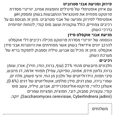
פירוק ומניעת אבני סטרוביט
עם איזון אופטימלי של מינרלים וחומצות אמינו, יורינרי מסדרת
פרוטקט מפחית את פוטנציאל ההתגבשות בשתן ומספק pH
אופטימלי לפירוק ומניעה של אבני סטרוביט. מזון זה מבוסס גם על
רכיבים צמחיים, כולל עוקצנית ועשב סוס קנדי, לנוחות יומיומית
בדרכי השתן.
מניעת אבני אוקסלט סידן
הנוסחה של יורינרי מסדרת פרוטקט מכילה רכיבים דלי אוקסלט
להרכב יונים אידיאלי בשתן אשר מפחיתים את היווצרות אבני סידן
אוקסלט. מזון זה מכיל גם אברש, טיליה וסמבוק לתפקוד בריא של
מערכת השתן.
רכיבים
חלבונים מיובשים מהחי 21% (עוף, ברווז, הודו, חזיר), אורז, שומן
ברווז, גלוטן תירס, אפונה, טפיוקה, עמילן תפוחי אדמה, דג מיובש,
סיבי תפוח, הידרוליזטים של חלבון מן החי, זרעי פשתן, מלח ים,
שמרי בירה, שמן דגים, סידן סולפט, אוטוליזטים של דגים (0.6%),
אשלגן כלורי, פרוקטו-אוליגוסכרידים, אברש, טיליה, עשב סוס
קנדי, עקצנית, סמבוק, דובי, חמוצית, תמציות שמרים
(Saccharomyces cerevisiae, Cyberlindnera jadinii), יוקה.
משלוחים