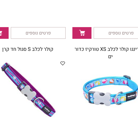
35
₪
ם נוספים
פרטים נוספים
רד דינגו קולר לכלב XS טורקיז כדור
קולר לכלב S סגול חד קרן
ים