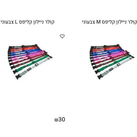
לון קליפס M צבעוני
קולר ניילון קליפס L צבעוני
30
₪