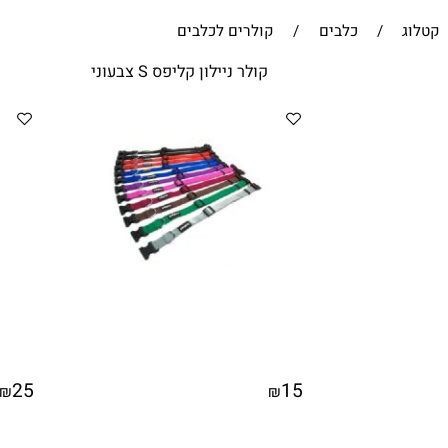
לחץ כאן
ף הבית של חברת
RedDingo
/
כלבים
/
קולרים לכלבים
קולר ניילון קליפס S צבעוני
קולר ניי
25
15
₪
₪